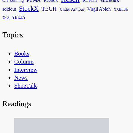
PUMA
Reebok
RTFKT
ON Running
StockX
TECH
soldout
Virgil Abloh
Under Armour
XXBLUE
Y-3
YEEZY
Topics
Books
Column
Interview
News
ShoeTalk
Readings