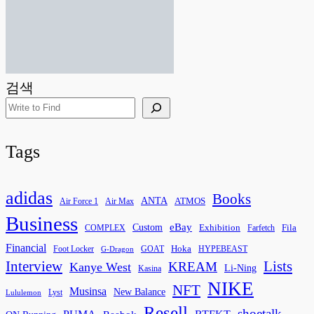
검색
Tags
adidas
Books
ANTA
ATMOS
Air Force 1
Air Max
Business
eBay
Custom
Exhibition
Fila
COMPLEX
Farfetch
Financial
Hoka
Foot Locker
GOAT
HYPEBEAST
G-Dragon
Interview
Lists
KREAM
Kanye West
Li-Ning
Kasina
NIKE
NFT
Musinsa
New Balance
Lyst
Lululemon
Resell
shoetalk