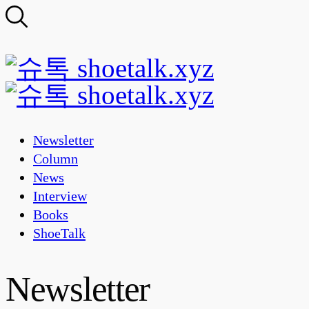
Newsletter
Column
News
Interview
Books
ShoeTalk
Newsletter