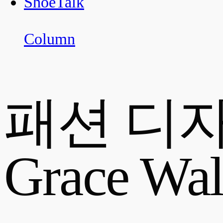
ShoeTalk
Column
패션 디
Grace Wal