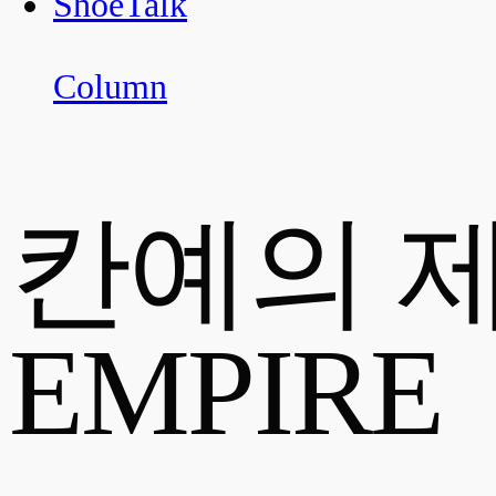
ShoeTalk
Column
칸예의 제
EMPIRE