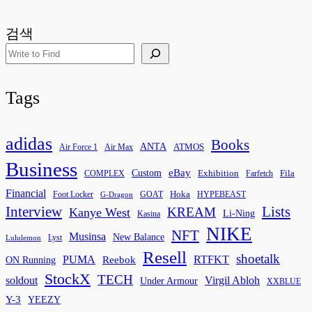
검색
Tags
adidas
Books
ANTA
ATMOS
Air Force 1
Air Max
Business
eBay
Custom
Exhibition
Fila
COMPLEX
Farfetch
Financial
Hoka
Foot Locker
GOAT
HYPEBEAST
G-Dragon
Interview
Lists
KREAM
Kanye West
Li-Ning
Kasina
NIKE
NFT
Musinsa
New Balance
Lyst
Lululemon
Resell
shoetalk
PUMA
Reebok
RTFKT
ON Running
StockX
TECH
soldout
Virgil Abloh
Under Armour
XXBLUE
Y-3
YEEZY