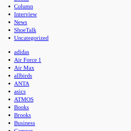
Column
Interview
News
ShoeTalk
Uncategorized
adidas
Air Force 1
Air Max
allbirds
ANTA
asics
ATMOS
Books
Brooks
Business
Camper