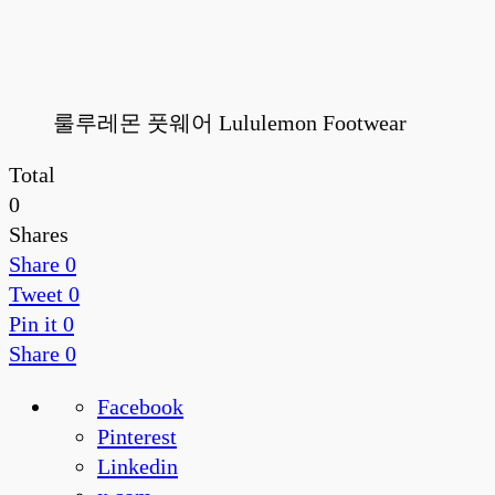
룰루레몬 풋웨어 Lululemon Footwear
Total
0
Shares
Share
0
Tweet
0
Pin it
0
Share
0
Facebook
Pinterest
Linkedin