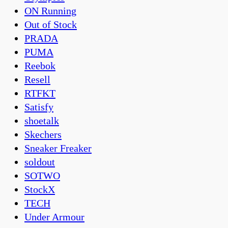
ON Running
Out of Stock
PRADA
PUMA
Reebok
Resell
RTFKT
Satisfy
shoetalk
Skechers
Sneaker Freaker
soldout
SOTWO
StockX
TECH
Under Armour