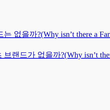
(Why isn’t there a Famous 
없을까?(Why isn’t there a F