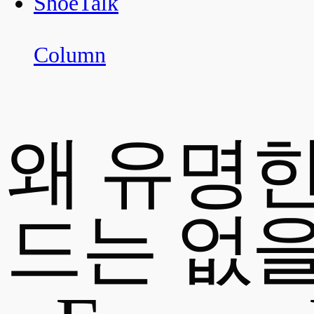
ShoeTalk
Column
왜 유명한
드는 없을까?