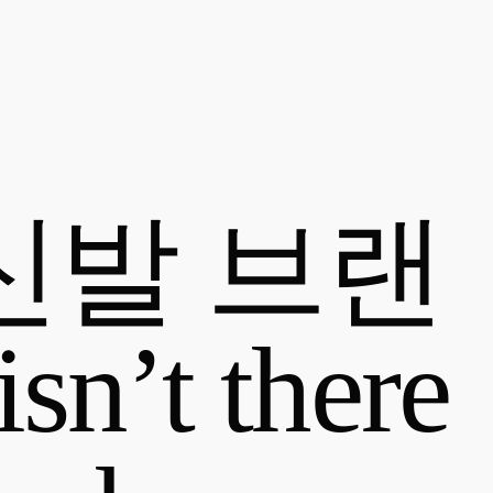
신발 브랜
’t there