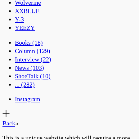
Wolverine
XXBLUE
Y-3
YEEZY
Books
(18)
Column
(129)
Interview
(22)
News
(103)
ShoeTalk
(10)
...
(282)
Instagram
Back
This is a unique website which will require a more