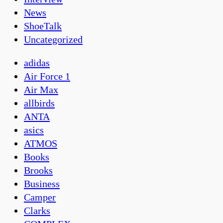
News
ShoeTalk
Uncategorized
adidas
Air Force 1
Air Max
allbirds
ANTA
asics
ATMOS
Books
Brooks
Business
Camper
Clarks