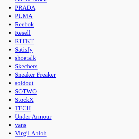
PRADA
PUMA
Reebok
Resell
RTFKT
Satisfy
shoetalk
Skechers
Sneaker Freaker
soldout
SOTWO
StockX
TECH
Under Armour
vans
Virgil Abloh