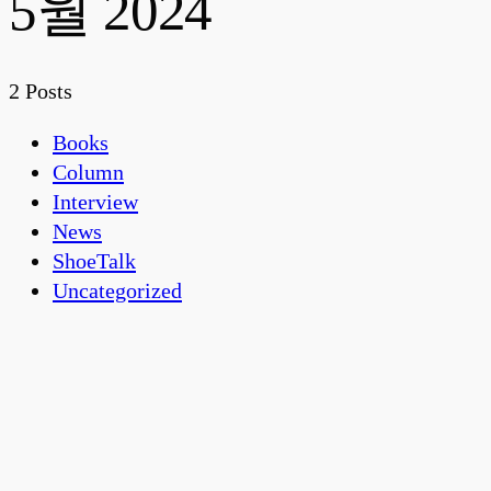
5월 2024
2 Posts
Books
Column
Interview
News
ShoeTalk
Uncategorized