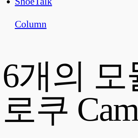
ShoeTalk
Column
6개의 모
로쿠 Camp