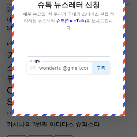
슈톡 뉴스레터 신청
매주 수요일, 한 주간의 국내외 스니커즈 씬을 정
리하는 뉴스레터
슈톡(ShoeTalk)
을 보내드립니
다
Interview
카시나 아디다스 슈퍼스타
스포츠 데이 발매 기념 인터
뷰(Kasina x adidas
Consortium SUPERSTAR
Sports Day)
9 4월 2026
카시나의 3번째 아디다스 슈퍼스타