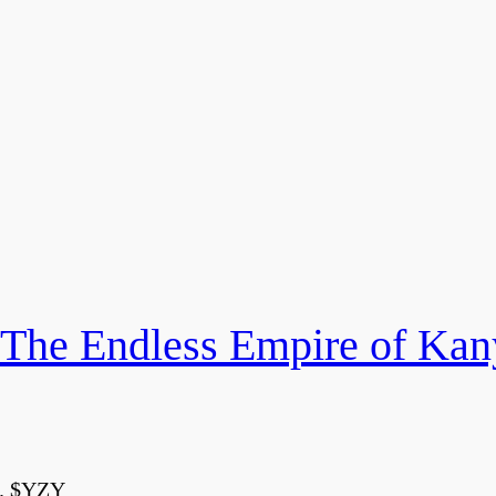
ndless Empire of Kan
$YZY