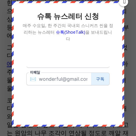
한다. 키워드가 정해지고
원앙(鴛鴦)
이 컨셉
으로 정해졌다. 원앙은 예로부터 부부 금실의
슈톡 뉴스레터 신청
상징-부부간의 애정과 백년해로, 다복, 화합
매주 수요일, 한 주간의 국내외 스니커즈 씬을 정
등-으로 여겨졌고, 원앙 세트는 결혼하는 부부
리하는 뉴스레터
슈톡(ShoeTalk)
을 보내드립니
에게 필수로 전해지는 선물이었다.
다
그래서 카시나는 2개의
에어 맥스 1
을 만들었
다. 원앙 암수를 표현한 각각의 신발은
에어 맥스 1(Air Max 1)
의 두툼한 실루엣과 아
주 잘 어울리는 볼륨감을 갖추고 있다, 마치
물에 떠 있는 원앙새 마냥 말이다. 그냥 잘 어
울린다.
코르크 인솔과 반투명 아웃솔에 원앙 그래픽
디자인을 넣어 재미를 주었고, 스웨이드 소재
와 털 소재(포니 헤어)로 원앙새의 털과 디테
일을 살렸다. 앞코 부분의 나이키 스우시 로고
는 원앙의 나무 조각이 연상될 정도로 깨알 재