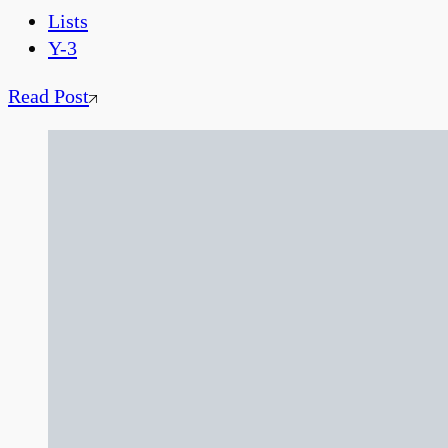
Lists
Y-3
Read Post