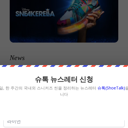
News
디즈니 플러스 ‘신’데
슈톡 뉴스레터 신청
렐라, 스니커렐라
일, 한 주간의 국내외 스니커즈 씬을 정리하는 뉴스레터
슈톡(ShoeTalk)
니다
Sneakerella
17 5월 2022
가족 영화 + 힙합 오페라 = ‘신’데렐라