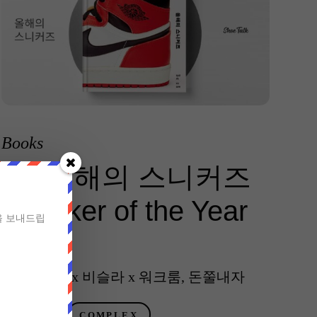
Books
책, 올해의 스니커즈
Sneaker of the Year
을 보내드립
17 5월 2022
COMPLEX x 비슬라 x 워크룸, 돈쭐내자
BOOKS
COMPLEX