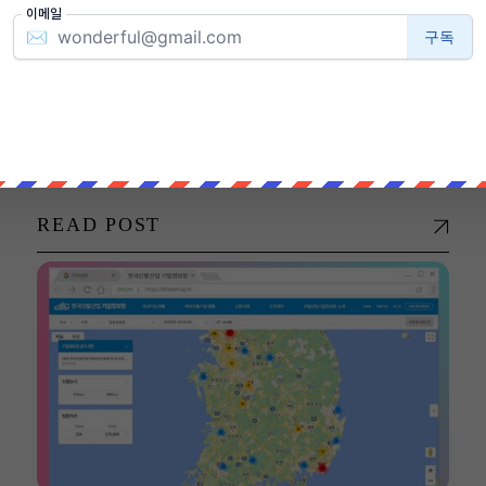
Sneakerella
READ POST