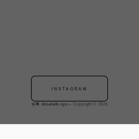
INSTAGRAM
슈톡 shoetalk.xyz
— Copyright © 2026