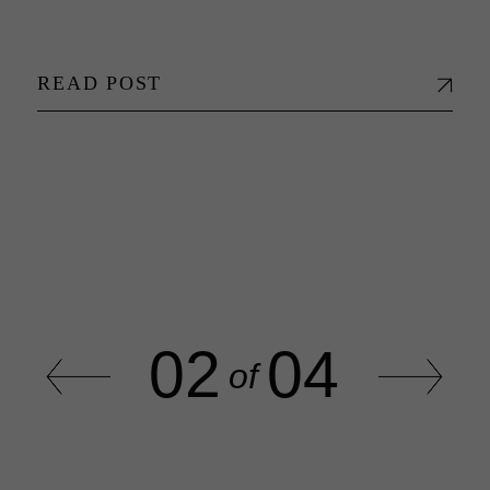
READ POST
02
04
of