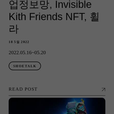
업정보망, Invisible
Kith Friends NFT, 휠
라
18 5월 2022
2022.05.16~05.20
SHOETALK
READ POST