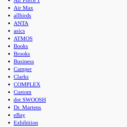
Air Force 1
Air Max
allbirds
ANTA
asics
ATMOS
Books
Brooks
Business
Camper
Clarks
COMPLEX
Custom
dot SWOOSH
Dr. Martens
eBay
Exhibition