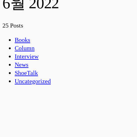
6월 2022
25 Posts
Books
Column
Interview
News
ShoeTalk
Uncategorized