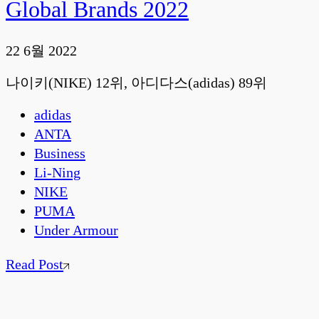
Global Brands 2022
22 6월 2022
나이키(NIKE) 12위, 아디다스(adidas) 89위
adidas
ANTA
Business
Li-Ning
NIKE
PUMA
Under Armour
Read Post