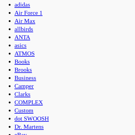
adidas
Air Force 1
Air Max
allbirds
ANTA
asics
ATMOS
Books
Brooks
Business
Camper
Clarks
COMPLEX
Custom
dot SWOOSH
Dr. Martens
eBay