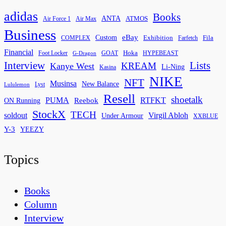
adidas
Books
ANTA
ATMOS
Air Force 1
Air Max
Business
eBay
Custom
Exhibition
Fila
COMPLEX
Farfetch
Financial
Hoka
Foot Locker
GOAT
HYPEBEAST
G-Dragon
Interview
Lists
KREAM
Kanye West
Li-Ning
Kasina
NIKE
NFT
Musinsa
New Balance
Lyst
Lululemon
Resell
shoetalk
PUMA
Reebok
RTFKT
ON Running
StockX
TECH
soldout
Virgil Abloh
Under Armour
XXBLUE
Y-3
YEEZY
Topics
Books
Column
Interview