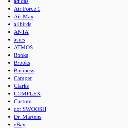
adidas
Air Force 1
Air Max
allbirds
ANTA
asics
ATMOS
Books
Brooks
Business
Camper
Clarks
COMPLEX
Custom
dot SWOOSH
Dr. Martens
eBay