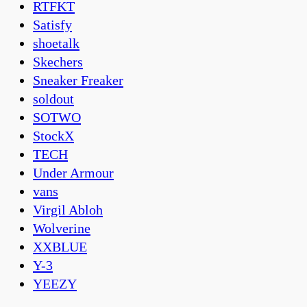
RTFKT
Satisfy
shoetalk
Skechers
Sneaker Freaker
soldout
SOTWO
StockX
TECH
Under Armour
vans
Virgil Abloh
Wolverine
XXBLUE
Y-3
YEEZY