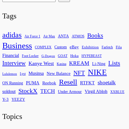
Tags
adidas
Books
ANTA
ATMOS
Air Force 1
Air Max
Business
eBay
Custom
Exhibition
Fila
COMPLEX
Farfetch
Financial
Hoka
Foot Locker
GOAT
HYPEBEAST
G-Dragon
Interview
Lists
KREAM
Kanye West
Li-Ning
Kasina
NIKE
NFT
Musinsa
New Balance
Lyst
Lululemon
Resell
shoetalk
PUMA
Reebok
RTFKT
ON Running
StockX
TECH
soldout
Virgil Abloh
Under Armour
XXBLUE
Y-3
YEEZY
Topics