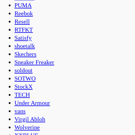
PUMA
Reebok
Resell
RTFKT
Satisfy
shoetalk
Skechers
Sneaker Freaker
soldout
SOTWO
StockX
TECH
Under Armour
vans
Virgil Abloh
Wolverine