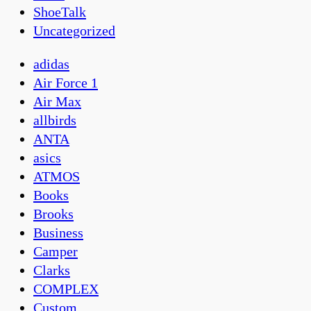
ShoeTalk
Uncategorized
adidas
Air Force 1
Air Max
allbirds
ANTA
asics
ATMOS
Books
Brooks
Business
Camper
Clarks
COMPLEX
Custom