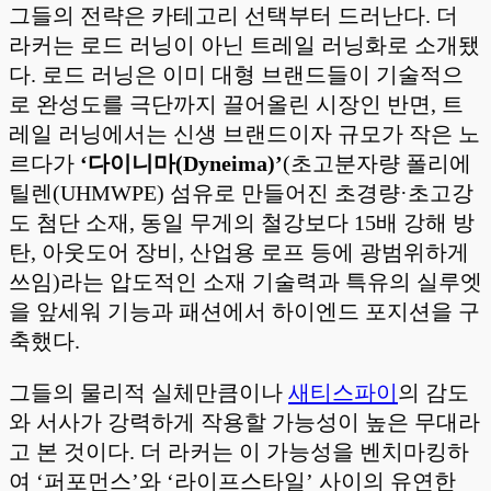
그들의 전략은 카테고리 선택부터 드러난다. 더
라커는 로드 러닝이 아닌 트레일 러닝화로 소개됐
다. 로드 러닝은 이미 대형 브랜드들이 기술적으
로 완성도를 극단까지 끌어올린 시장인 반면, 트
레일 러닝에서는 신생 브랜드이자 규모가 작은 노
르다가
‘다이니마(Dyneima)’
(초고분자량 폴리에
틸렌(UHMWPE) 섬유로 만들어진 초경량·초고강
도 첨단 소재, 동일 무게의 철강보다 15배 강해 방
탄, 아웃도어 장비, 산업용 로프 등에 광범위하게
쓰임)라는 압도적인 소재 기술력과 특유의 실루엣
을 앞세워 기능과 패션에서 하이엔드 포지션을 구
축했다.
그들의 물리적 실체만큼이나
새티스파이
의 감도
와 서사가 강력하게 작용할 가능성이 높은 무대라
고 본 것이다. 더 라커는 이 가능성을 벤치마킹하
여 ‘퍼포먼스’와 ‘라이프스타일’ 사이의 유연한