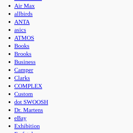
Air Max
allbirds
ANTA
asics
ATMOS
Books
Brooks
Business
Camper
Clarks
COMPLEX
Custom
dot SWOOSH
Dr. Martens
eBay
Exhibition