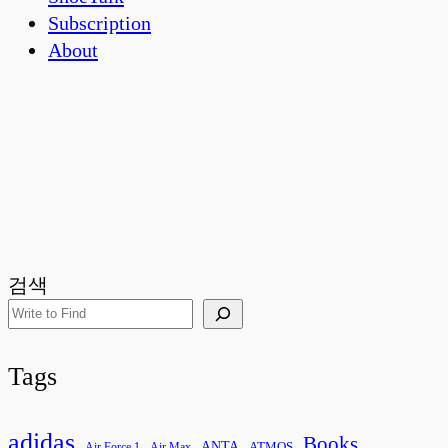
Subscription
About
검색
Tags
adidas
Books
ANTA
ATMOS
Air Force 1
Air Max