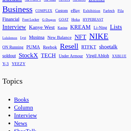
Business
eBay
Custom
Exhibition
Fila
COMPLEX
Farfetch
Financial
Hoka
Foot Locker
GOAT
HYPEBEAST
G-Dragon
Interview
Lists
KREAM
Kanye West
Li-Ning
Kasina
NIKE
NFT
Musinsa
New Balance
Lyst
Lululemon
Resell
shoetalk
PUMA
Reebok
RTFKT
ON Running
StockX
TECH
soldout
Virgil Abloh
Under Armour
XXBLUE
Y-3
YEEZY
Topics
Books
Column
Interview
News
ShoeTalk