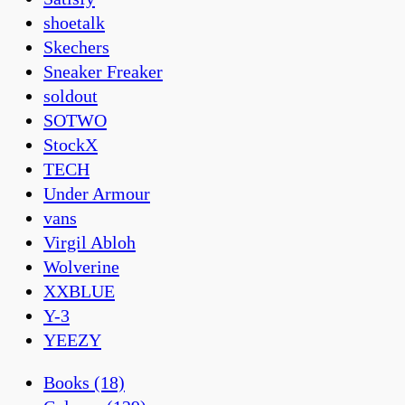
shoetalk
Skechers
Sneaker Freaker
soldout
SOTWO
StockX
TECH
Under Armour
vans
Virgil Abloh
Wolverine
XXBLUE
Y-3
YEEZY
Books
(18)