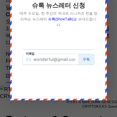
나이키와 아티팩트 스튜디오가 설정해 둔 두
슈톡 뉴스레터 신청
달의 시간이 지나고,
RTFKT x NIKE DUNK
매주 수요일, 한 주간의 국내외 스니커즈 씬을 정
CRYPTOKICKS NFT
가 등장했다. 이 덕분에,
리하는 뉴스레터
슈톡(ShoeTalk)
을 보내드립니
오리지널 박스 상품인
MNLTH NFT
는 평균
다
3.3이더리움으로 거래 시작된 이후, 4월 29일
에 약 Floor Price(바닥가) 9.09 ETH를 기록했
다.
Now we're here 🗿💥
Final Quest starting 12pm PT today,
The Future is about to be unlocked 🗿🗝🔓
pic.twitter.com/q7iQvahJCu
— RTFKT (@RTFKT)
April 18, 2022
RTFKT X NIKE DUNK GENESIS
CRYPTOKICKS Quest