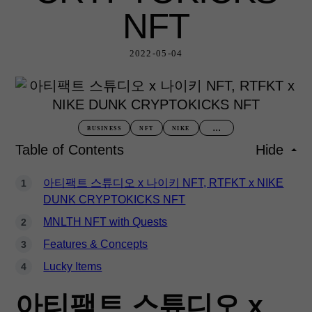
NFT
2022-05-04
...
BUSINESS
NFT
NIKE
Table of Contents
Hide
아티팩트 스튜디오 x 나이키 NFT, RTFKT x NIKE
DUNK CRYPTOKICKS NFT
MNLTH NFT with Quests
Features & Concepts
Lucky Items
아티팩트 스튜디오 x