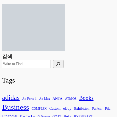
검색
Tags
adidas
Books
ANTA
ATMOS
Air Force 1
Air Max
Business
eBay
Custom
Exhibition
Fila
COMPLEX
Farfetch
Financial
Hoka
Foot Locker
GOAT
HYPEBEAST
G-Dragon