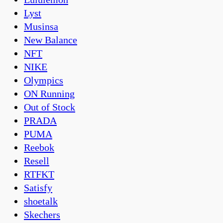
Lyst
Musinsa
New Balance
NFT
NIKE
Olympics
ON Running
Out of Stock
PRADA
PUMA
Reebok
Resell
RTFKT
Satisfy
shoetalk
Skechers