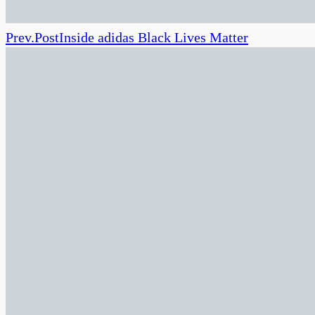
Prev.
Post
Inside adidas Black Lives Matter