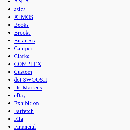
ANTA
asics
ATMOS
Books
Brooks
Business
Camper
Clarks
COMPLEX
Custom
dot SWOOSH
Dr. Martens
eBay
Exhibition
Farfetch
Fila
Financial