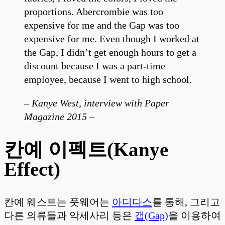
proportions. Abercrombie was too
expensive for me and the Gap was too
expensive for me. Even though I worked at
the Gap, I didn’t get enough hours to get a
discount because I was a part-time
employee, because I went to high school.
– Kanye West, interview with Paper
Magazine 2015 –
칸예 이펙트(Kanye
Effect)
칸예 웨스트는 풋웨어는
아디다스
를 통해, 그리고
다른 의류들과 악세사리 등은
갭(Gap)
을 이용하여