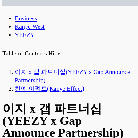
Business
Kanye West
YEEZY
Table of Contents
Hide
이지 x 갭 파트너십(YEEZY x Gap Announce
Partnership)
칸예 이펙트(Kanye Effect)
이지 x 갭 파트너십
(YEEZY x Gap
Announce Partnership)