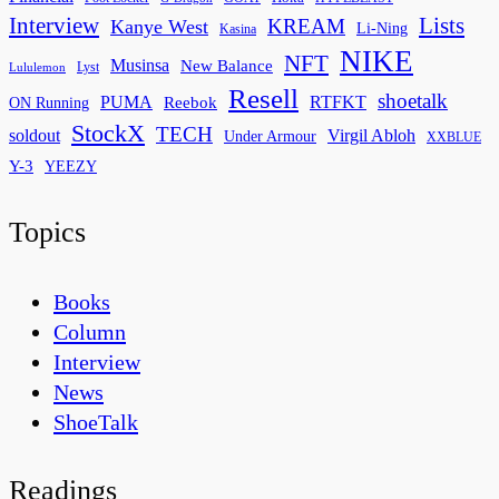
Interview
Lists
KREAM
Kanye West
Li-Ning
Kasina
NIKE
NFT
Musinsa
New Balance
Lyst
Lululemon
Resell
shoetalk
PUMA
Reebok
RTFKT
ON Running
StockX
TECH
soldout
Virgil Abloh
Under Armour
XXBLUE
Y-3
YEEZY
Topics
Books
Column
Interview
News
ShoeTalk
Readings