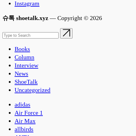
Instagram
슈톡 shoetalk.xyz
— Copyright © 2026
Books
Column
Interview
News
ShoeTalk
Uncategorized
adidas
Air Force 1
Air Max
allbirds