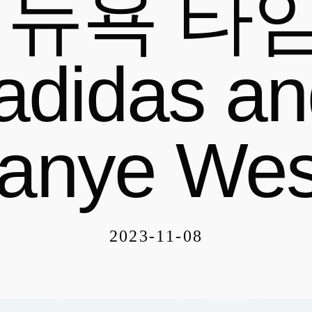
y 뉴욕 타
adidas a
anye Wes
2023-11-08