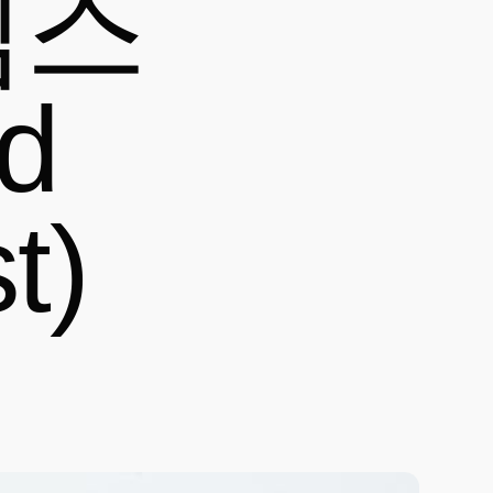
임스
nd
t)