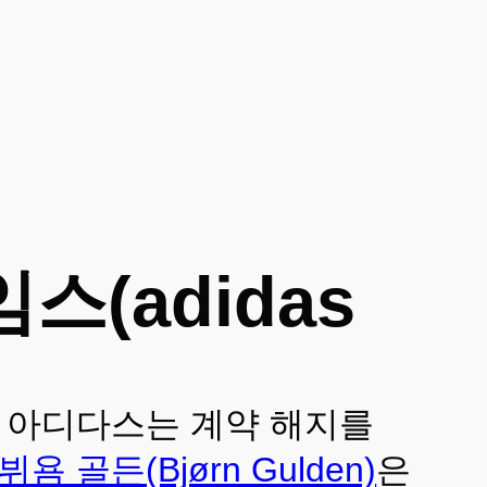
스(adidas
로 아디다스는 계약 해지를
뷔욤 골든(Bjørn Gulden)
은