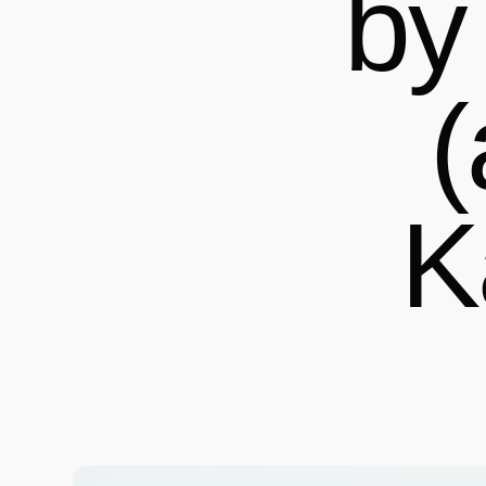
b
(
K