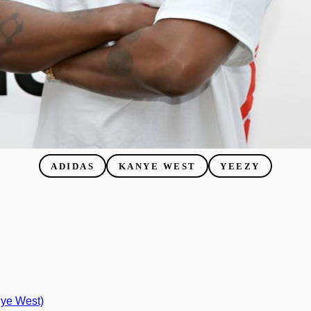
ADIDAS
KANYE WEST
YEEZY
e West)