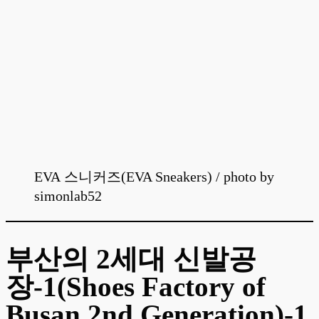
EVA 스니커즈(EVA Sneakers)
/ photo by
simonlab52
부산의 2세대 신발공
장-1(Shoes Factory of
Busan 2nd Generation)-1