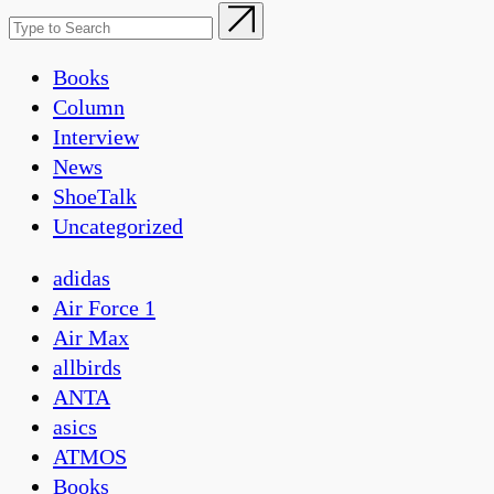
Books
Column
Interview
News
ShoeTalk
Uncategorized
adidas
Air Force 1
Air Max
allbirds
ANTA
asics
ATMOS
Books