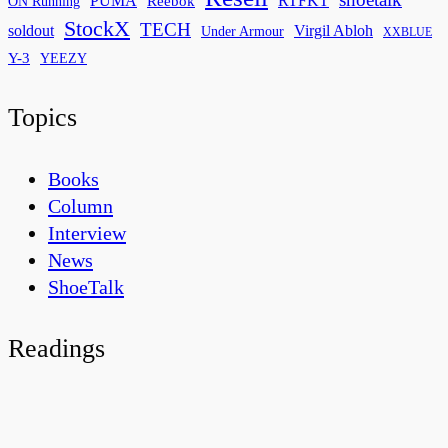
PUMA
Reebok
RTFKT
ON Running
StockX
TECH
soldout
Virgil Abloh
Under Armour
XXBLUE
Y-3
YEEZY
Topics
Books
Column
Interview
News
ShoeTalk
Readings