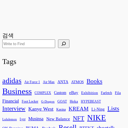
검색
Tags
adidas
Books
ANTA
ATMOS
Air Force 1
Air Max
Business
eBay
Custom
Exhibition
Fila
COMPLEX
Farfetch
Financial
Hoka
Foot Locker
GOAT
HYPEBEAST
G-Dragon
Interview
Lists
KREAM
Kanye West
Li-Ning
Kasina
NIKE
NFT
Musinsa
New Balance
Lyst
Lululemon
Resell
shoetalk