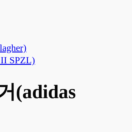
gher)
I SPZL)
adidas