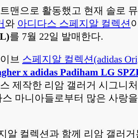
트맨으로 활동했고 현재 솔로 
거
와
아디다스 스페지알 컬렉션
ZL)
를 7월 22일 발매한다.
카이브
스페지알 컬렉션(adidas Origi
her x adidas Padiham LG SPZ
 제작한 리암 갤러거 시그니처 
스 마니아들로부터 많은 사랑을 
지알 컬렉션과 함께 리암 갤러거