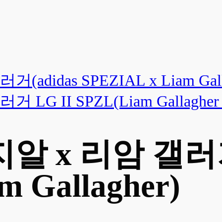
idas SPEZIAL x Liam Galla
 II SPZL(Liam Gallagher I
 x 리암 갤러거(
m Gallagher)