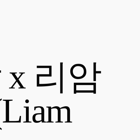
x 리암
Liam