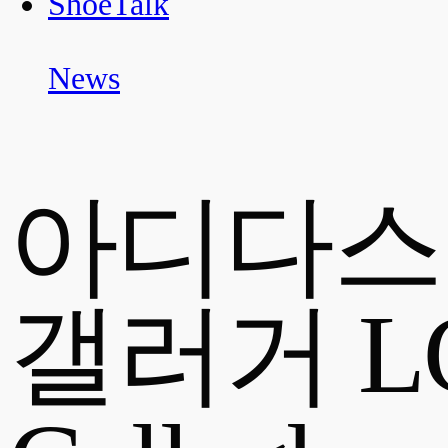
ShoeTalk
News
아디다스 
갤러거 LG 